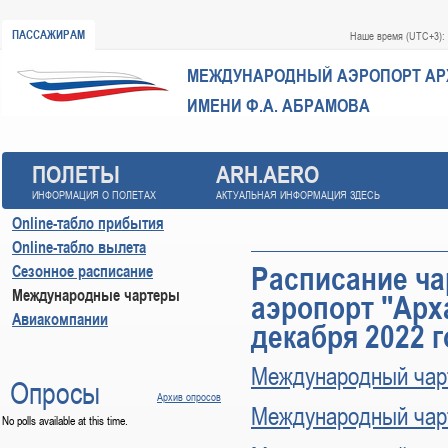
ПАССАЖИРАМ
Наше время (UTC+3):
МЕЖДУНАРОДНЫЙ АЭРОПОРТ
АР
ИМЕНИ Ф.А. АБРАМОВА
ПОЛЕТЫ
ARH.AERO
ИНФОРМАЦИЯ О ПОЛЕТАХ
АКТУАЛЬНАЯ ИНФОРМАЦИЯ ЗДЕСЬ
Online-табло прибытия
Online-табло вылета
Расписание ча
Сезонное расписание
Международные чартеры
аэропорт "Арха
Авиакомпании
декабря 2022 
Международный чар
Опросы
Архив опросов
Международный чар
No polls available at this time.