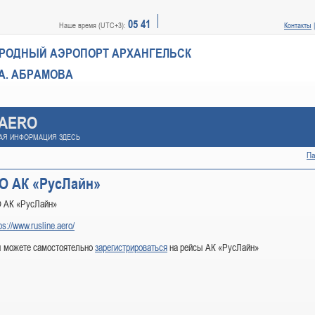
05 41
Наше время (UTC+3):
Контакты
РОДНЫЙ АЭРОПОРТ
АРХАНГЕЛЬСК
А. АБРАМОВА
.AERO
АЯ ИНФОРМАЦИЯ ЗДЕСЬ
Па
О АК «РусЛайн»
 АК «РусЛайн»
ps://www.rusline.aero/
 можете самостоятельно
зарегистрироваться
на рейсы АК «РусЛайн»