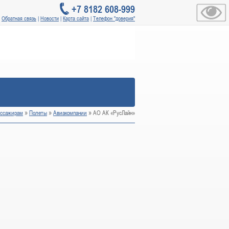
+7 8182 608-999
|
Обратная связь
|
Новости
|
Карта сайта
|
Телефон "доверия"
»
»
»
ссажирам
Полеты
Авиакомпании
АО АК «РусЛайн»