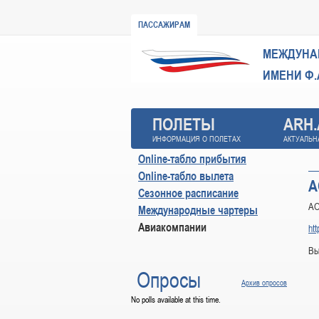
ПАССАЖИРАМ
МЕЖДУНА
ИМЕНИ Ф.
ПОЛЕТЫ
ARH
ИНФОРМАЦИЯ О ПОЛЕТАХ
АКТУАЛЬН
Online-табло прибытия
Online-табло вылета
А
Сезонное расписание
АО
Международные чартеры
Авиакомпании
htt
Вы
Опросы
Архив опросов
No polls available at this time.