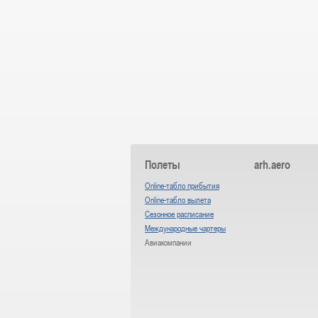
Полеты
arh.aero
Online-табло прибытия
Online-табло вылета
Сезонное расписание
Международные чартеры
Авиакомпании