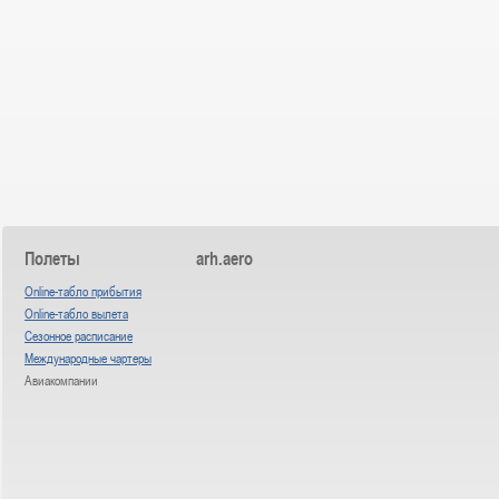
Полеты
arh.aero
Online-табло прибытия
Online-табло вылета
Сезонное расписание
Международные чартеры
Авиакомпании