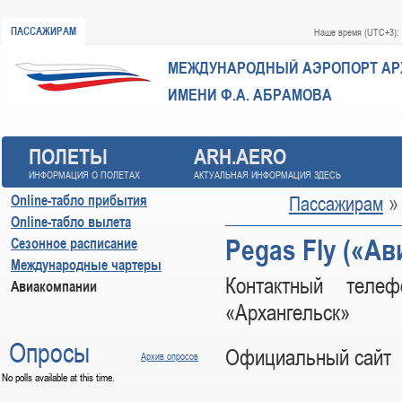
ПАССАЖИРАМ
Наше время (UTC+3):
МЕЖДУНАРОДНЫЙ АЭРОПОРТ
АР
ИМЕНИ Ф.А. АБРАМОВА
ПОЛЕТЫ
ARH.AERO
ИНФОРМАЦИЯ О ПОЛЕТАХ
АКТУАЛЬНАЯ ИНФОРМАЦИЯ ЗДЕСЬ
Online-табло прибытия
Пассажирам
Online-табло вылета
Pegas Fly («А
Сезонное расписание
Международные чартеры
Контактный теле
Авиакомпании
«Архангельск»
Опросы
Официальный сай
Архив опросов
No polls available at this time.