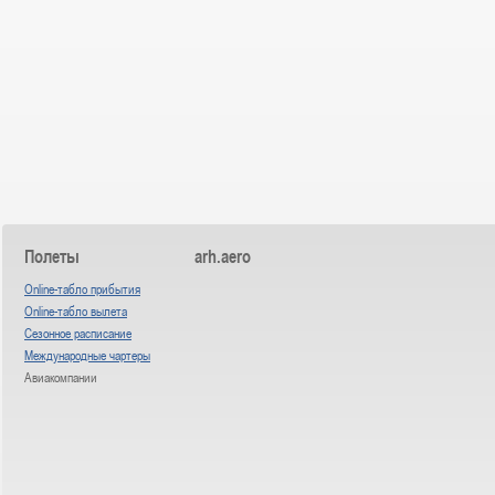
Полеты
arh.aero
Online-табло прибытия
Online-табло вылета
Сезонное расписание
Международные чартеры
Авиакомпании